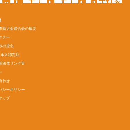
他
市商店会連合会
の概要
クター
みの貸出
op 永久認定店
係団体リンク集
ン
合わせ
バシーポリシー
マップ