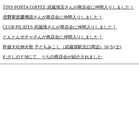
TINY PONTA COFFEE 武蔵境店さんが商店会に仲間入りしました！
𠮷野家武蔵境店さんが商店会に仲間入りしました！
CLUB PILATES 武蔵境さんが商店会に仲間入りしました！
とんとんポチャさんが商店会に仲間入りしました！
杵築大社例大祭 子どもみこし（武蔵境駅北口周辺）10/５(土)
むさしのＦМにて、うちの商店会が紹介されました