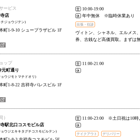
サービス
10:00-19:00
営
祥寺店
年中無休 ※臨時休業あり
休
キチジョウジテン)
出張・往診
1-9-10 シュープラザビル 1F
ヴィトン、シャネル、エルメス
券、古銭など高価買取。まずは
ョップ
11:00-21:00
営
吉祥寺元町通り
休
ジョウジモトマチドオリ)
1-8-22 吉祥寺パレスビル 1F
司）
11:00-23:00 ※土日祝は10
営
祥寺駅北口コスモビル店
休
ジョウジエキキタグチコスモビルテン)
テイクアウト
デリバリー
町1-8-3 吉祥寺コスモビル 5F