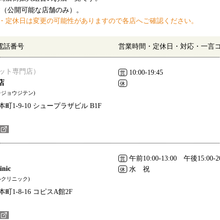
す（公開可能な店舗のみ）。
・定休日は変更の可能性がありますので各店へご確認ください。
電話番号
営業時間・定休日・対応・一言
ット専門店）
10:00-19:45
営
店
休
チジョウジテン)
1-9-10 シュープラザビル B1F
午前10:00-13:00 午後15:00-
営
inic
水 祝
休
ルクリニック)
1-8-16 コピスA館2F