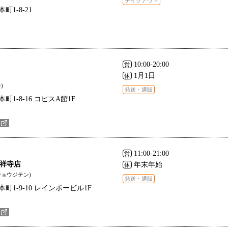
テイクアウト
1-8-21
10:00-20:00
営
1月1日
休
)
発送・通販
1-8-16 コピスA館1F
11:00-21:00
営
吉祥寺店
年末年始
休
ジョウジテン)
発送・通販
町1-9-10 レインボービル1F