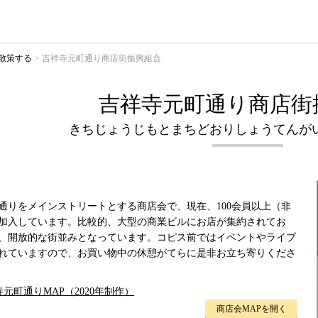
散策する
吉祥寺元町通り商店街振興組合
吉祥寺元町通り商店街
きちじょうじもとまちどおりしょうてんが
通りをメインストリートとする商店会で、現在、100会員以上（非
加入しています。比較的、大型の商業ビルにお店が集約されてお
、開放的な街並みとなっています。コピス前ではイベントやライブ
れていますので、お買い物中の休憩がてらに是非お立ち寄りくださ
元町通りMAP（2020年制作）
商店会MAPを開く