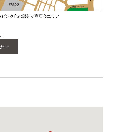
※ピンク色の部分が商店会エリア
山！
わせ