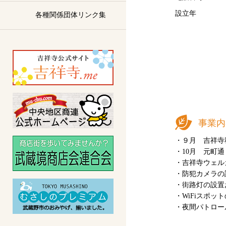
設立年
各種関係団体リンク集
事業内
・９月 吉祥寺
・10月 元町
・吉祥寺ウェル
・防犯カメラの
・街路灯の設置
・WiFiスポッ
・夜間パトロー