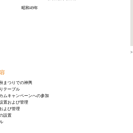
昭和49年
>
容
秋まつりでの神輿
通りテーブル
カムキャンペーンへの参加
設置および管理
および管理
トの設置
ル