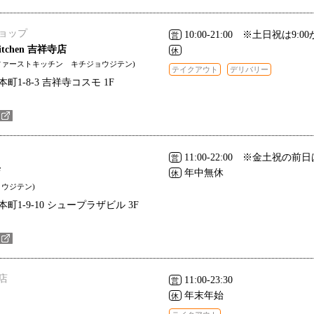
ョップ
10:00-21:00 ※土日祝は9:0
営
 Kitchen 吉祥寺店
休
ファーストキッチン キチジョウジテン)
テイクアウト
デリバリー
1-8-3 吉祥寺コスモ 1F
11:00-22:00 ※金土祝の前
営
店
年中無休
休
ウジテン)
1-9-10 シュープラザビル 3F
店
11:00-23:30
営
年末年始
休