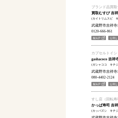
ブランド品買取
買取むすび 吉
(カイトリムスビ 
武蔵野市吉祥寺本町
0120-666-861
カプセルトイシ
gashacoco 
(ガシャココ キチ
武蔵野市吉祥寺本町
080-4402-2124
すし店（回転寿
かっぱ寿司 吉
(カッパズシ キチ
武蔵野市吉祥寺本