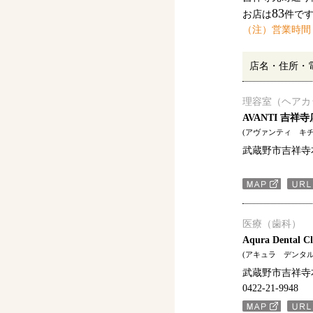
83
お店は
件で
（注）営業時間
店名・住所・
理容室（ヘアカ
AVANTI 吉祥寺
(アヴァンティ キ
武蔵野市吉祥寺本町
医療（歯科）
Aqura Dental Cl
(アキュラ デンタ
武蔵野市吉祥寺本町
0422-21-9948