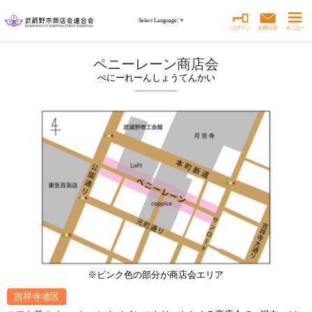
Select Language
▼
ペニーレーン商店会
ぺにーれーんしょうてんかい
※ピンク色の部分が商店会エリア
吉祥寺地区