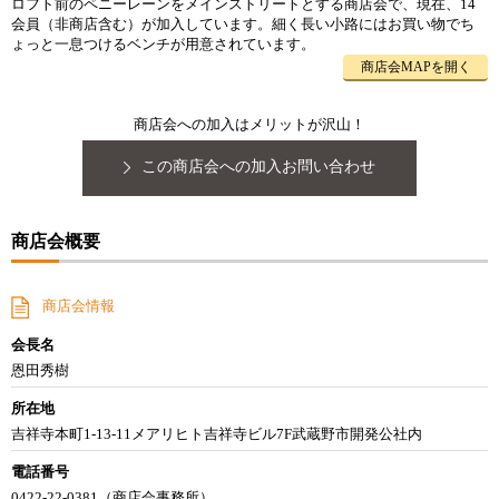
ロフト前のペニーレーンをメインストリートとする商店会で、現在、14
会員（非商店含む）が加入しています。細く長い小路にはお買い物でち
ょっと一息つけるベンチが用意されています。
商店会MAPを開く
商店会への加入はメリットが沢山！
この商店会への加入お問い合わせ
商店会概要
商店会情報
会長名
恩田秀樹
所在地
吉祥寺本町1-13-11メアリヒト吉祥寺ビル7F武蔵野市開発公社内
電話番号
0422-22-0381（商店会事務所）