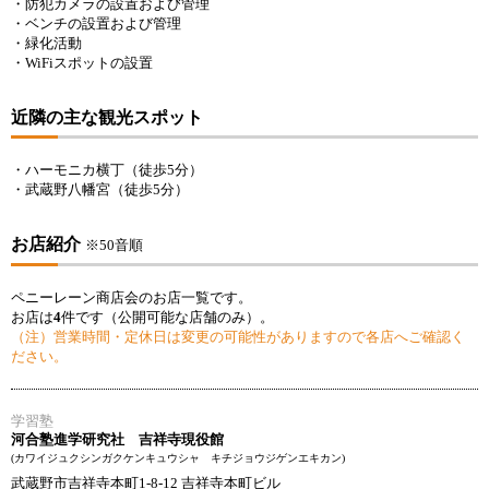
・防犯カメラの設置および管理
・ベンチの設置および管理
・緑化活動
・WiFiスポットの設置
近隣の主な観光スポット
・ハーモニカ横丁（徒歩5分）
・武蔵野八幡宮（徒歩5分）
お店紹介
※50音順
ペニーレーン商店会のお店一覧です。
お店は
4
件です（公開可能な店舗のみ）。
（注）営業時間・定休日は変更の可能性がありますので各店へご確認く
ださい。
学習塾
河合塾進学研究社 吉祥寺現役館
(カワイジュクシンガクケンキュウシャ キチジョウジゲンエキカン)
武蔵野市吉祥寺本町1-8-12 吉祥寺本町ビル