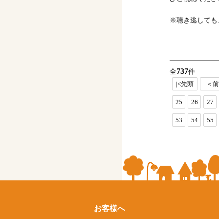
※聴き逃しても
737
全
件
|<先頭
＜前
25
26
27
53
54
55
お客様へ