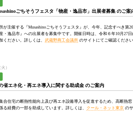
usashinoごちそうフェスタ「物産・逸品市」出展者募集 のご案
所が主催する『Musashinoごちそうフェスタ』が、今年、記念すべき
産・逸品市』への出展者を募集中です。開催日時は、令和６年10月27日(
加ください。詳しくは、
武蔵野商工会議所
のサイトにてご確認くださ
日（火）
の省エネ化・再エネ導入に関する助成金 のご案内
集合住宅の断熱性能向上及び再エネ設備導入を促進するため、高断熱窓
係る経費の一部を助成しています。詳しくは、
クール・ネット東京
のサ