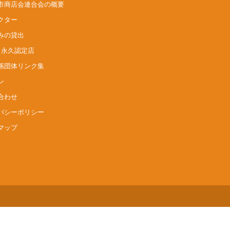
市商店会連合会
の概要
クター
みの貸出
op 永久認定店
係団体リンク集
ン
合わせ
バシーポリシー
マップ