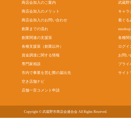
商店会加入のご案内
武蔵野
商店会加入のメリット
キャラ
商店会加入のお問い合わせ
着ぐる
創業までの流れ
mush
創業関連の支援策
各種関
各種支援策（創業以外）
ログイ
資金調達に関する情報
お問い
専門家相談
プライ
市内で事業を営む際の届出先
サイト
空き店舗ナビ
店舗一言コメント申請
Copyright © 武蔵野市商店会連合会 All Rights Reserved.