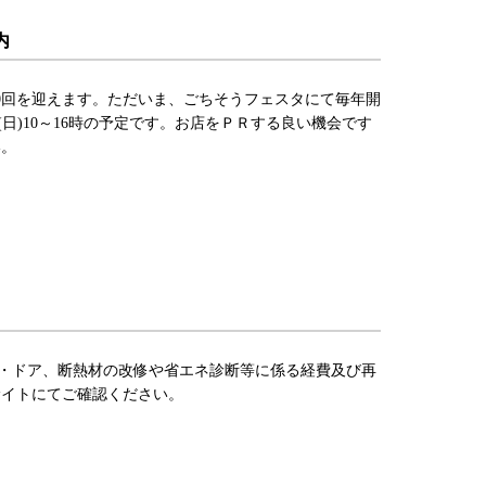
内
第20回を迎えます。ただいま、ごちそうフェスタにて毎年開
日)10～16時の予定です。お店をＰＲする良い機会です
い。
・ドア、断熱材の改修や省エネ診断等に係る経費及び再
イトにてご確認ください。