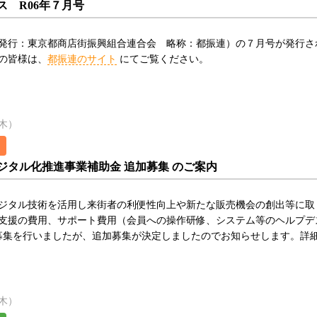
ス R06年７月号
発行：東京都商店街振興組合連合会 略称：都振連）の７月号が発行さ
の皆様は、
都振連のサイト
にてご覧ください。
（木）
ジタル化推進事業補助金 追加募集 のご案内
ジタル技術を活用し来街者の利便性向上や新たな販売機会の創出等に取
支援の費用、サポート費用（会員への操作研修、システム等のヘルプデスク
募集を行いましたが、追加募集が決定しましたのでお知らせします。詳
（木）