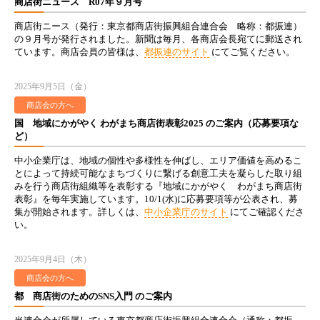
商店街ニュース R07年９月号
商店街ニース（発行：東京都商店街振興組合連合会 略称：都振連）
の９月号が発行されました。新聞は毎月、各商店会長宛てに郵送され
ています。商店会員の皆様は、
都振連のサイト
にてご覧ください。
2025年9月5日（金）
商店会の方へ
国 地域にかがやく わがまち商店街表彰2025 のご案内（応募要項な
ど）
中小企業庁は、地域の個性や多様性を伸ばし、エリア価値を高めるこ
とによって持続可能なまちづくりに繋げる創意工夫を凝らした取り組
みを行う商店街組織等を表彰する『地域にかがやく わがまち商店街
表彰』を毎年実施しています。10/1(水)に応募要項等が公表され、募
集が開始されます。詳しくは、
中小企業庁のサイト
にてご確認くださ
い。
2025年9月4日（木）
商店会の方へ
都 商店街のためのSNS入門 のご案内