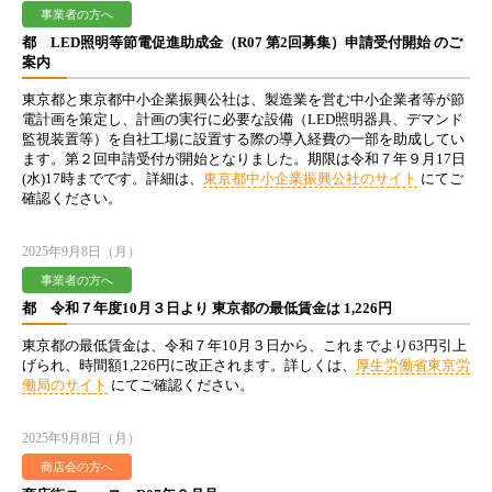
事業者の方へ
都 LED照明等節電促進助成金（R07 第2回募集）申請受付開始 のご
案内
東京都と東京都中小企業振興公社は、製造業を営む中小企業者等が節
電計画を策定し、計画の実行に必要な設備（LED照明器具、デマンド
監視装置等）を自社工場に設置する際の導入経費の一部を助成してい
ます。第２回申請受付が開始となりました。期限は令和７年９月17日
(水)17時までです。詳細は、
東京都中小企業振興公社のサイト
にてご
確認ください。
2025年9月8日（月）
事業者の方へ
都 令和７年度10月３日より 東京都の最低賃金は 1,226円
東京都の最低賃金は、令和７年10月３日から、これまでより63円引上
げられ、時間額1,226円に改正されます。詳しくは、
厚生労働省東京労
働局のサイト
にてご確認ください。
2025年9月8日（月）
商店会の方へ