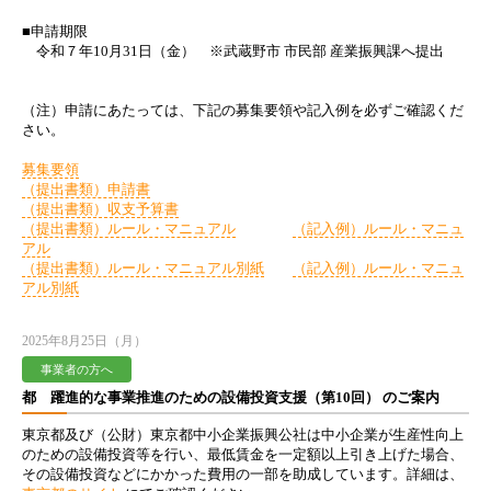
■申請期限
令和７年10月31日（金） ※武蔵野市 市民部 産業振興課へ提出
（注）申請にあたっては、下記の募集要領や記入例を必ずご確認くだ
さい。
募集要領
（提出書類）申請書
（提出書類）収支予算書
（提出書類）ルール・マニュアル
（記入例）ルール・マニュ
アル
（提出書類）ルール・マニュアル別紙
（記入例）ルール・マニュ
アル別紙
2025年8月25日（月）
事業者の方へ
都 躍進的な事業推進のための設備投資支援（第10回） のご案内
東京都及び（公財）東京都中小企業振興公社は中小企業が生産性向上
のための設備投資等を行い、最低賃金を一定額以上引き上げた場合、
その設備投資などにかかった費用の一部を助成しています。詳細は、