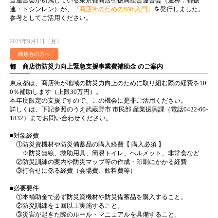
当連合会が所属している東京都商店街振興組合連合会（通称：都振
連・トシンレン）が、
『商店街のためのSNS入門』
を発行しました。
参考としてご活用ください。
2025年9月1日（月）
商店会の方へ
都 商店街防災力向上緊急支援事業費補助金 のご案内
東京都は、商店街が地域の防災力向上のために取り組む際の経費を10
0％補助します（上限30万円）。
本年度限定の支援ですので、この機会に是非ご活用ください。
詳しくは、下記参照のうえ武蔵野市 市民部 産業振興課（電話0422-60-
1832）までお問い合わせください。
■対象経費
①防災資機材や防災備蓄品の購入経費【 購入必須 】
※防災無線、救助用具、簡易トイレ、ヘルメット、非常食など
②防災訓練の案内や防災マップ等の作成・印刷にかかる経費
③打合せに係る経費（会場費、飲料費等）
■必要要件
①本補助金で必ず防災資機材や防災備蓄品を購入すること。
②防災訓練を１回以上実施すること。
③災害が起きた際のルール・マニュアルを具備すること。