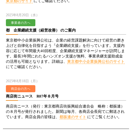
東京都のサイト
にてご確認ください。
2025年8月20日（水）
事業者の方へ
都 企業継続支援（経営改善） のご案内
東京都中小企業振興公社は、企業の経営課題解決に向けて経営の磨き
上げと自律化を目指すよう『企業継続支援』を行っています。支援内
容に応じて年間最大40回程度、企業継続支援マネージャーが訪問しま
す。最長3年間にわたるハンズオン支援が無料、事業承継支援助成金
の活用も可能となります。詳細は、
東京都中小企業振興公社のサイト
にてご確認ください。
2025年8月18日（月）
商店会の方へ
商店街ニュース R07年８月号
商店街ニース（発行：東京都商店街振興組合連合会 略称：都振連）
の８月号が発行されました。新聞は毎月、各商店会長宛てに郵送され
ています。商店会員の皆様は、
都振連のサイト
にてご覧ください。