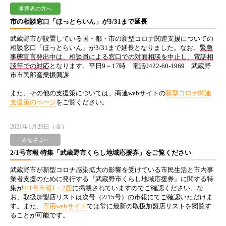
事業者の方へ
市の相談窓口「ほっとらいん」が3/31まで延長
武蔵野市が設置している国・都・市の新型コロナ関連支援についての
相談窓口「ほっとらいん」が3/31まで延長となりました。なお、
緊急
事態宣言発出中は、相談員による窓口での対面相談を中止し、電話相
談等での対応
となります。平日9～17時 電話0422-60-1969 武蔵野
市市民部産業振興課
また、その他の支援策については、商連webサイトの
新型コロナ関連
支援策のページ
をご覧ください。
2021年1月29日（金）
みなさまへ
2/1号市報 特集「武蔵野市くらし地域応援券」をご覧ください
武蔵野市が新型コロナ感染拡大の影響を受けている市民生活と市内事
業者支援のために発行する『武蔵野市くらし地域応援券』に関する特
集が
2/1号市報1・2面
に掲載されていますのでご確認ください。な
お、取扱加盟店リストは次号（2/15号）の市報にてご確認いただけま
す。また、
専用webサイト
では常に最新の取扱加盟店リストを閲覧す
ることが可能です。