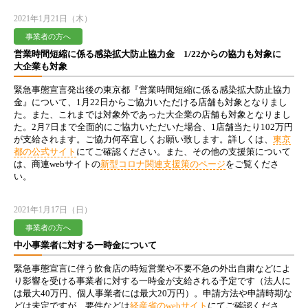
2021年1月21日（木）
事業者の方へ
営業時間短縮に係る感染拡大防止協力金 1/22からの協力も対象に
大企業も対象
緊急事態宣言発出後の東京都『営業時間短縮に係る感染拡大防止協力
金』について、1月22日からご協力いただける店舗も対象となりまし
た。また、これまでは対象外であった大企業の店舗も対象となりまし
た。2月7日まで全面的にご協力いただいた場合、1店舗当たり102万円
が支給されます。ご協力何卒宜しくお願い致します。詳しくは、
東京
都の公式サイト
にてご確認ください。また、その他の支援策について
は、商連webサイトの
新型コロナ関連支援策のページ
をご覧くださ
い。
2021年1月17日（日）
事業者の方へ
中小事業者に対する一時金について
緊急事態宣言に伴う飲食店の時短営業や不要不急の外出自粛などによ
り影響を受ける事業者に対する一時金が支給される予定です（法人に
は最大40万円、個人事業者には最大20万円）。申請方法や申請時期な
どは未定ですが、要件などは
経産省のwebサイト
にてご確認くださ