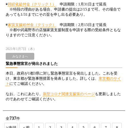
◉
持続化給付金（クリック！）
申請期限：1月31日まで延長
※特段の理由がある場合、申請書の提出は2/15まで可。その場合で
あっても1/31までにその旨を申し出る必要あり。
◉
家賃支援給付金（クリック）
申請期限：2月15日まで延長
※都や武蔵野市の店舗家賃支援制度を申請する際の受給条件ともな
りますのでご注意ください。
2021年1月7日（木）
みなさまへ
緊急事態宣言が発出されました
本日、政府が1都3県に対し緊急事態宣言を発出しました。これを受
け、東京都が緊急事態措置を発表しました。詳しくは、
東京都のサイ
ト
にてご確認ください。
なお、これにあたり、
新型コロナ関連支援策のページ
も更新しました
のであわせてご確認ください。
737
全
件
|<先頭
＜前
1
2
3
4
5
6
7
8