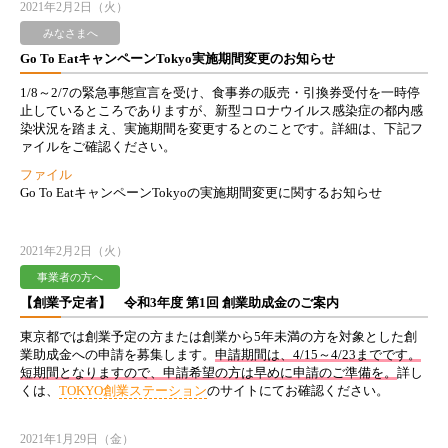
2021年2月2日（火）
みなさまへ
Go To EatキャンペーンTokyo実施期間変更のお知らせ
1/8～2/7の緊急事態宣言を受け、食事券の販売・引換券受付を一時停
止しているところでありますが、新型コロナウイルス感染症の都内感
染状況を踏まえ、実施期間を変更するとのことです。詳細は、下記フ
ァイルをご確認ください。
ファイル
Go To EatキャンペーンTokyoの実施期間変更に関するお知らせ
2021年2月2日（火）
事業者の方へ
【創業予定者】 令和3年度 第1回 創業助成金のご案内
東京都では創業予定の方または創業から5年未満の方を対象とした創
業助成金への申請を募集します。
申請期間は、4/15～4/23までです。
短期間となりますので、申請希望の方は早めに申請のご準備を。
詳し
くは、
TOKYO創業ステーション
のサイトにてお確認ください。
2021年1月29日（金）